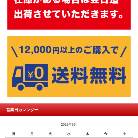
営業日カレンダー
2026年8月
日
月
火
水
木
金
土