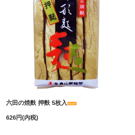
六田の焼麩 押麩 5枚入
626円(内税)