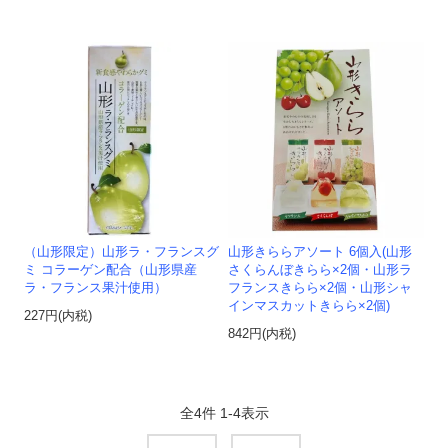
（山形限定）山形ラ・フランスグ
山形きららアソート 6個入(山形
ミ コラーゲン配合（山形県産
さくらんぼきらら×2個・山形ラ
ラ・フランス果汁使用）
フランスきらら×2個・山形シャ
インマスカットきらら×2個)
227円(内税)
842円(内税)
全
4
件
1
-
4
表示