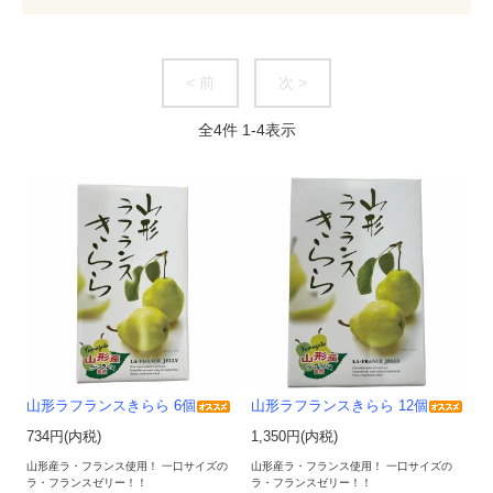
< 前
次 >
全
4
件
1
-
4
表示
山形ラフランスきらら 6個
山形ラフランスきらら 12個
734円(内税)
1,350円(内税)
山形産ラ・フランス使用！ 一口サイズの
山形産ラ・フランス使用！ 一口サイズの
ラ・フランスゼリー！！
ラ・フランスゼリー！！