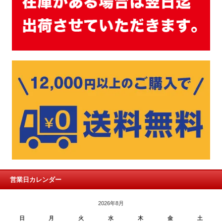
営業日カレンダー
2026年8月
日
月
火
水
木
金
土