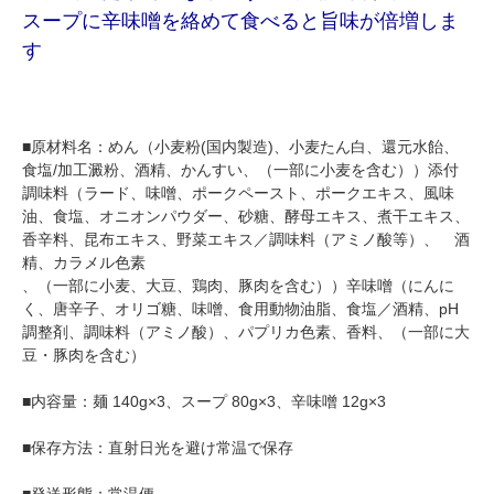
スープに辛味噌を絡めて食べると旨味が倍増しま
す
■原材料名：めん（小麦粉(国内製造)、小麦たん白、還元水飴、
食塩/加工澱粉、酒精、かんすい、（一部に小麦を含む））添付
調味料（ラード、味噌、ポークペースト、ポークエキス、風味
油、食塩、オニオンパウダー、砂糖、酵母エキス、煮干エキス、
香辛料、昆布エキス、野菜エキス／調味料（アミノ酸等）、 酒
精、カラメル色素
、（一部に小麦、大豆、鶏肉、豚肉を含む））辛味噌（にんに
く、唐辛子、オリゴ糖、味噌、食用動物油脂、食塩／酒精、pH
調整剤、調味料（アミノ酸）、パプリカ色素、香料、（一部に大
豆・豚肉を含む）
■内容量：麺 140g×3、スープ 80g×3、辛味噌 12g×3
■保存方法：直射日光を避け常温で保存