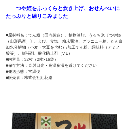
つや姫をふっくらと炊き上げ、おせんべいに
たっぷりと練りこみました
■原材料名：でん粉（国内製造）、植物油脂、うるち米〔つや姫
（山形県産）〕、えび、食塩、粉末醤油、グラニュー糖、たん白
加水分解物（小麦・大豆を含む）/加工でん粉、調味料（アミノ
酸等）、膨張剤、酸化防止剤（V.E）
■内容量：32枚（2枚×16袋）
■保存方法：直射日光・高温多湿を避けてください
■発送形態：常温便
■販売者：株式会社紅花路