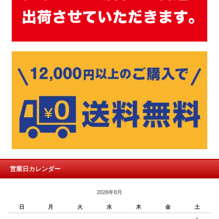
営業日カレンダー
2026年8月
日
月
火
水
木
金
土