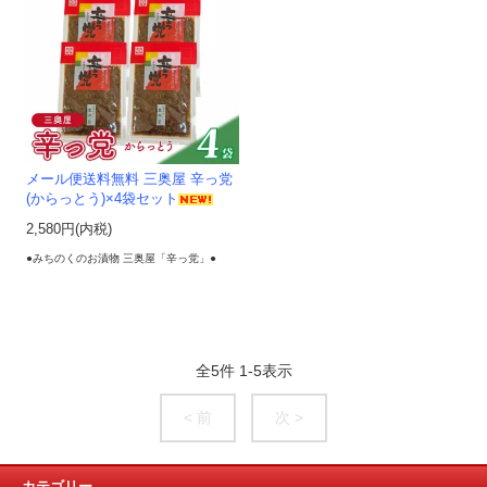
メール便送料無料 三奥屋 辛っ党
(からっとう)×4袋セット
2,580円(内税)
●みちのくのお漬物 三奥屋「辛っ党」●
全
5
件
1
-
5
表示
< 前
次 >