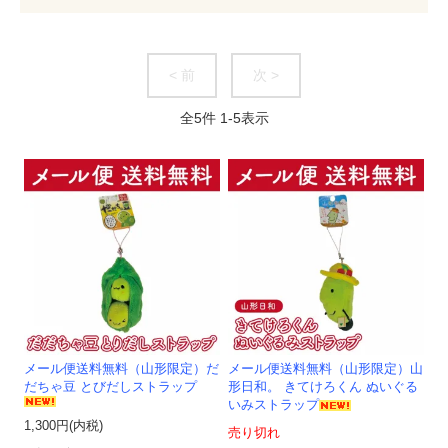
< 前
次 >
全
5
件
1
-
5
表示
メール便送料無料（山形限定）だ
メール便送料無料（山形限定）山
だちゃ豆 とびだしストラップ
形日和。 きてけろくん ぬいぐる
いみストラップ
1,300円(内税)
売り切れ