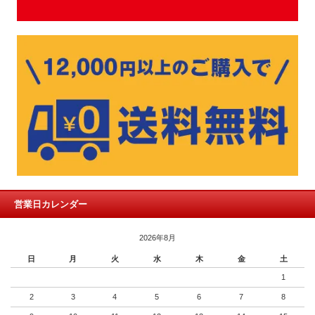
営業日カレンダー
2026年8月
日
月
火
水
木
金
土
1
2
3
4
5
6
7
8