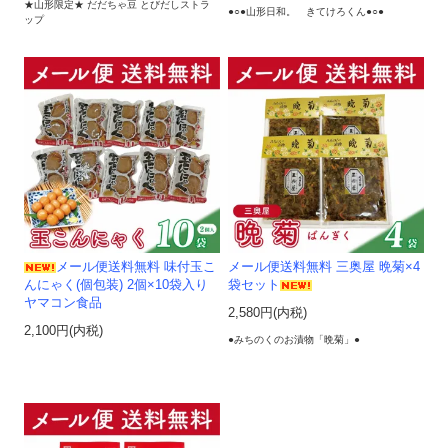
★山形限定★ だだちゃ豆 とびだしストラ
●○●山形日和。 きてけろくん●○●
ップ
メール便送料無料 味付玉こ
メール便送料無料 三奥屋 晩菊×4
んにゃく(個包装) 2個×10袋入り
袋セット
ヤマコン食品
2,580円(内税)
2,100円(内税)
●みちのくのお漬物「晩菊」●